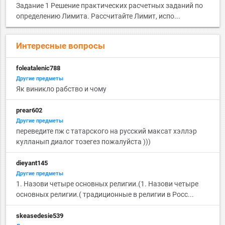
Задание 1 Решение практических расчетных заданий по
определению Лимита. Рассчитайте Лимит, испо...
Интересные вопросы
foleatalenic788
Другие предметы
Як виникло рабство и чому
prear602
Другие предметы
переведите пж с татарского на русский максат хэллэр
кулланып диалог тозегез пожалуйста )))
dieyant145
Другие предметы
1. Назови четыре основных религии.(1. Назови четыре
основных религии.( традиционные в религии в Росс...
skeasedesie539