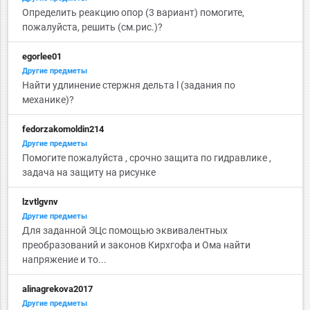
Определить реакцию опор (3 вариант) помогите,
пожалуйста, решить (см.рис.)?
egorlee01
Другие предметы
Найти удлинение стержня дельта l (задания по
механике)?
fedorzakomoldin214
Другие предметы
Помогите пожалуйста , срочно защита по гидравлике ,
задача на защиту на рисунке
lzvtlgvnv
Другие предметы
Для заданной ЭЦс помощью эквивалентных
преобразований и законов Кирхгофа и Ома найти
напряжение и то...
alinagrekova2017
Другие предметы