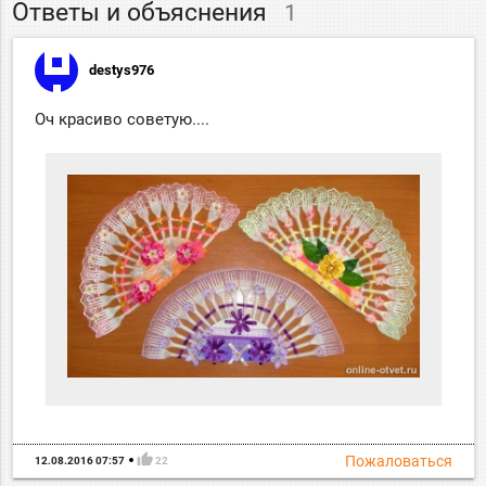
Ответы и объяснения
1
destys976
Оч красиво советую....
thumb_up
Пожаловаться
12.08.2016 07:57
22