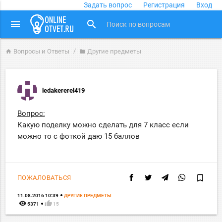
Задать вопрос
Регистрация
Вход
close
menu
search
Вопросы и Ответы
Другие предметы
home
folder
ledakererel419
Вопрос:
Какую поделку можно сделать для 7 класс если
можно то с фоткой даю 15 баллов
bookmark_border
ПОЖАЛОВАТЬСЯ
11.08.2016 10:39
ДРУГИЕ ПРЕДМЕТЫ
remove_red_eye
thumb_up
5371
15