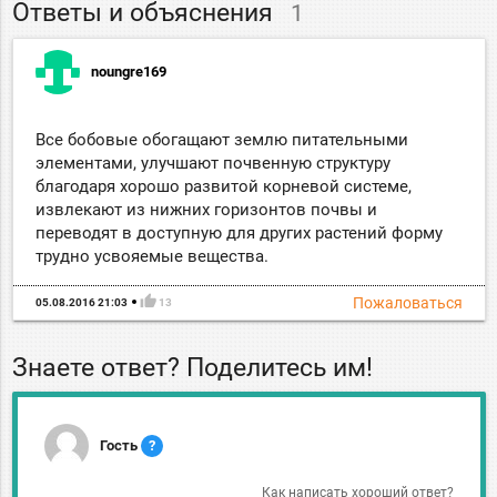
Ответы и объяснения
1
noungre169
Все бобовые обогащают землю питательными
элементами, улучшают почвенную структуру
благодаря хорошо развитой корневой системе,
извлекают из нижних горизонтов почвы и
переводят в доступную для других растений форму
трудно усвояемые вещества.
thumb_up
Пожаловаться
05.08.2016 21:03
13
Знаете ответ? Поделитесь им!
Гость
?
Как написать хороший ответ?