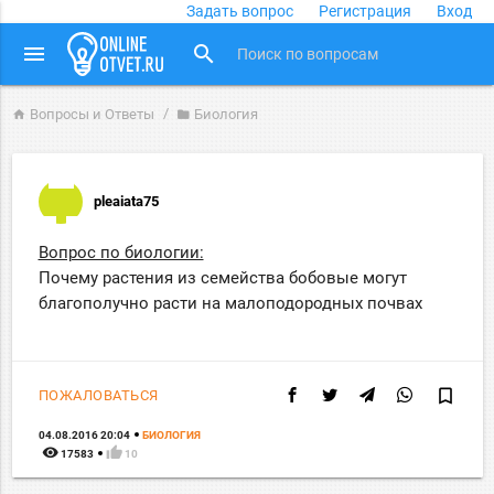
Задать вопрос
Регистрация
Вход
close
menu
search
Вопросы и Ответы
Биология
home
folder
pleaiata75
Вопрос по биологии:
Почему растения из семейства бобовые могут
благополучно расти на малоподородных почвах
bookmark_border
ПОЖАЛОВАТЬСЯ
04.08.2016 20:04
БИОЛОГИЯ
remove_red_eye
thumb_up
17583
10