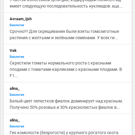
имеет следующую последовательность нуклеидов: аца...
Avraam_Ijsh
Биология
Срочно!!! Для скрещивания были взяты гомозиготные
растения с желтыми и зелёными семенами. У всех ги...
Vek
Биология
Скрестили томаты нормального роста с красными
плодами с томатами-карликами с красными плодами. В
F1...
alina_
Биология
Белый цвет лепестков фиалок доминирует над красным.
Получено 50% розовых и 30% краснолистых фиалок в...
alina_
Биология
Ген комолости (безрогости) у крупного рогатого скота