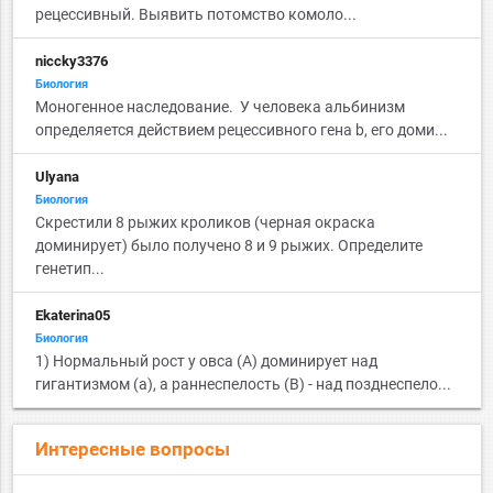
рецессивный. Выявить потомство комоло...
niccky3376
Биология
Моногенное наследование. У человека альбинизм
определяется действием рецессивного гена b, его доми...
Ulyana
Биология
Cкрестили 8 рыжих кроликов (черная окраска
доминирует) было получено 8 и 9 рыжих. Определите
генетип...
Ekaterina05
Биология
1) Нормальный рост у овса (А) доминирует над
гигантизмом (а), а раннеспелость (B) - над позднеспело...
Интересные вопросы