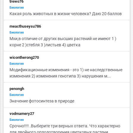
trewo76
Биология
Какая роль животных в жизни человека? Даю 20 баллов
meacthuseysu786
Биология
Мхи,в отличие от других высших растений не имеют 1 )
корне 2 )стебля 3 )листьев 4) цветка
wicontherong270
Биология
Модификационные изменения - это 1) не наследственные
изменения 2) изменения генотипа 3) нарушения м...
penongh
Биология
Значение фотосинтеза в природе
vodmamery27
Биология
Срочно!!!! .Выберите три верных ответа. Что характерно
для двойного оплодотворения цветковых растени...