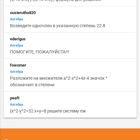
ousierutha820
Алгебра
Возведите одночлен в указанную степень 22.8
ederigus
Алгебра
ПОМОГИТЕ, ПОЖАЛУЙСТА!!!
fowomer
Алгебра
Разложите на множители a^2-x^2+4x-4 значок ^
обозначает в степени
peaft
Алгебра
{х^2-у^2=32 x+y=8 решите систему пж