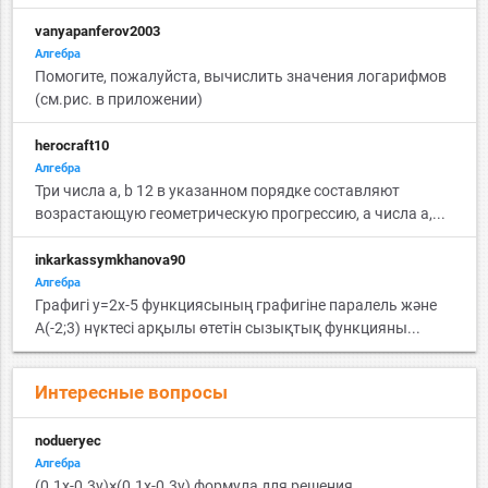
vanyapanferov2003
Алгебра
Помогите, пожалуйста, вычислить значения логарифмов
(см.рис. в приложении)
herocraft10
Алгебра
Три числа a, b 12 в указанном порядке составляют
возрастающую геометрическую прогрессию, a числа a,...
inkarkassymkhanova90
Алгебра
Графигі y=2x-5 функциясының графигіне паралель және
A(-2;3) нүктесі арқылы өтетін сызықтық функцияны...
Интересные вопросы
nodueryec
Алгебра
(0.1x-0.3y)×(0.1x-0.3y) формула для решения