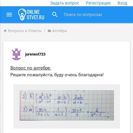
Задать вопрос
Регистрация
Вход
close
menu
search
Вопросы и Ответы
Алгебра
home
folder
jurenest723
Вопрос по алгебре:
Решите пожалуйста, буду очень благодарна!