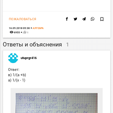
bookmark_border
ПОЖАЛОВАТЬСЯ
16.09.2018 05:38
АЛГЕБРА
remove_red_eye
thumb_up
6955
8
Ответы и объяснения
1
utuprgr416
Ответ:
в) 1/(а +b)
a) 1/(x - 1)