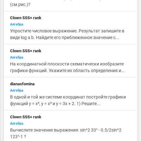
(см.рис.)?
Clown SSS+ rank
Алгебра
Упростите числовое выражение. Результат запишите в
виде log a b. Найдите его приближенное значение с...
Clown SSS+ rank
Алгебра
На координатной плоскости схематически изобразите
графики функций. Укажите их область определения и...
dianasfomina
Алгебра
В одной и той же системе координат постройте графики
функций у = x², у = x³ и у = 3x + 2. 1) Решите...
Clown SSS+ rank
Алгебра
Вычислите значение выражения: sin^2 33° - 0.5/2sin^2
123°-1 ?