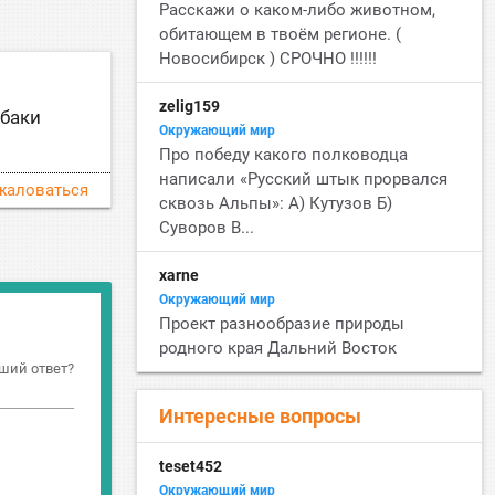
Расскажи о каком-либо животном,
обитающем в твоём регионе. (
Новосибирск ) СРОЧНО !!!!!!
zelig159
обаки
Окружающий мир
Про победу какого полководца
написали «Русский штык прорвался
жаловаться
сквозь Альпы»: А) Кутузов Б)
Суворов В...
xarne
Окружающий мир
Проект разнообразие природы
родного края Дальний Восток
ший ответ?
Интересные вопросы
teset452
Окружающий мир