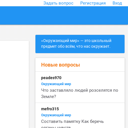
Задать вопрос
Регистрация
Вход
close
«Окружающий мир» — это школьный
предмет обо всём, что нас окружает.
Новые вопросы
peades970
Окружающий мир
Что заставляло людей розселятся по
Земле?
mefro315
Окружающий мир
Составить памятку Как беречь
органы чувств