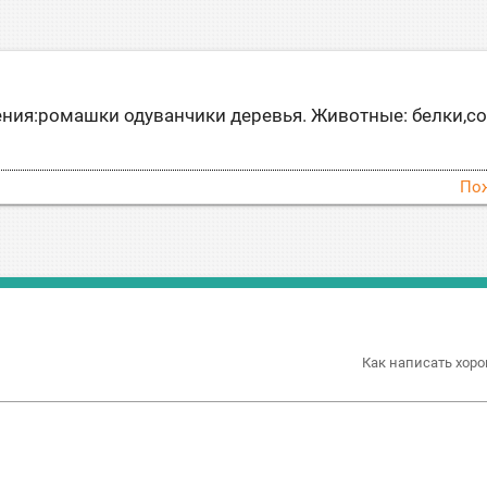
тения:ромашки одуванчики деревья. Животные: белки,с
По
Как написать хоро