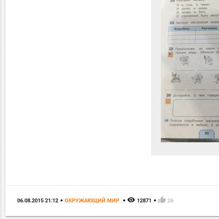
remove_red_eye
thumb_up
06.08.2015 21:12
ОКРУЖАЮЩИЙ МИР
12871
26